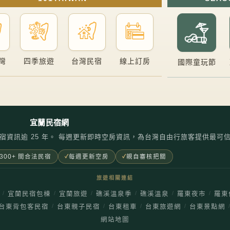
灣
四季旅遊
台灣民宿
線上訂房
國際童玩節
宜蘭民宿網
宿資訊逾 25 年。 每週更新即時空房資訊，為台灣自由行旅客提供最可
300+ 間合法民宿
每週更新空房
親自審核把關
旅遊相關連結
/
/
/
/
/
/
宜蘭民宿包棟
宜蘭旅遊
礁溪溫泉季
礁溪溫泉
羅東夜市
羅東
/
/
/
/
台東背包客民宿
台東親子民宿
台東租車
台東旅遊網
台東景點網
網站地圖