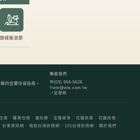
頭城衝浪節
聯絡我們
(03) 956-5626
☎
信賴的宜蘭住宿指南。
ete@ete.com.tw
✉
📍
宜蘭縣
/
/
/
/
/
/
住宿
羅東住宿
童玩節
宜蘭美食
花蓮民宿
花蓮民宿
/
/
/
/
/
台東資訊網
宿說台灣民宿網
101台灣民宿網
關於我們