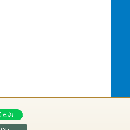
房查詢
ON -