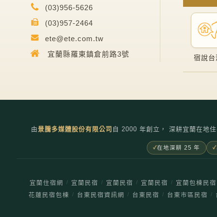
(03)956-5626
(03)957-2464
ete@ete.com.tw
宜蘭縣羅東鎮倉前路3號
宿說台
由
景騰多媒體股份有限公司
自
2000
年創立， 深耕宜蘭在地住
在地深耕 25 年
/
/
/
/
宜蘭住宿網
宜蘭民宿
宜蘭民宿
宜蘭民宿
宜蘭包棟民宿
/
/
/
/
花蓮民宿包棟
台東民宿資訊網
台東民宿
台東市區民宿