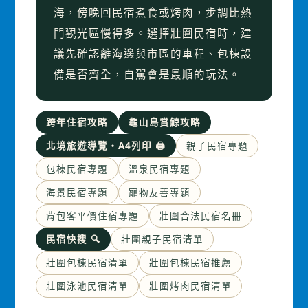
海，傍晚回民宿煮食或烤肉，步調比熱
門觀光區慢得多。選擇壯圍民宿時，建
議先確認離海邊與市區的車程、包棟設
備是否齊全，自駕會是最順的玩法。
跨年住宿攻略
龜山島賞鯨攻略
北境旅遊導覽・A4列印 🖨
親子民宿專題
包棟民宿專題
溫泉民宿專題
海景民宿專題
寵物友善專題
背包客平價住宿專題
壯圍合法民宿名冊
民宿快搜 🔍
壯圍親子民宿清單
壯圍包棟民宿清單
壯圍包棟民宿推薦
壯圍泳池民宿清單
壯圍烤肉民宿清單