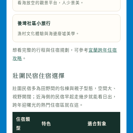
看海放空的觀景平台，人少景美。
後埤社區小旅行
漁村文化體驗與海邊廢墟美學。
想看完整的行程與住宿規劃，可參考
宜蘭跨年住宿
攻略
。
壯圍民宿住宿選擇
壯圍民宿多為田野間的包棟與親子型態，空間大、
視野開闊；近海側的民宿早起走幾步就能看日出，
跨年迎曙光的熱門住宿區就在這。
住宿類
特色
適合對象
型