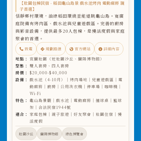
【壯圍包棟民宿 - 稻田龜山島景 戲水池烤肉 電動麻將 親
子首選】
恬靜鄉村環境，油綠稻田環繞並能遠眺龜山島。寬廣
庭院備有烤肉區、戲水池與兒童遊戲區。完善的廚房
與影音設備，提供最多20人包棟，是慢活度假與家庭
聚會的首選。
致電
規劃路線
官方網站
詳細內容
地點：
宜蘭壯圍（近壯圍沙丘、蘭陽博物館）
型態：
雙人套房、四人套房
房價：
$20,000-$40,000
設備：
戲水池（4-10月）｜烤肉場地｜兒童遊戲區｜電
動麻將｜廚房｜公用洗衣機｜停車場｜咖啡機｜
Wi-Fi
特色：
龜山島景觀｜戲水池｜電動麻將｜撞球桌｜籃球
架｜合法民宿1944號
適合：
家庭包棟｜親子旅遊｜好友聚會｜壯圍住宿｜慢
活度假
壯圍沙丘
蘭陽博物館
綠色博覽會