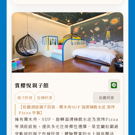
賞櫻悅親子館
親子民宿
包棟民宿
壯圍民宿
【壯圍頂級親子民宿 - 獨木舟SUP 溜滑梯戲水池 窯烤
Pizza 早餐】
擁有獨木舟、SUP、旋轉溜滑梯戲水池及窯烤Pizza
等頂級設施。提供多元住房彈性選擇，是宜蘭壯圍最
受歡迎的親子包棟民宿，體驗豐富的水上與休閒活