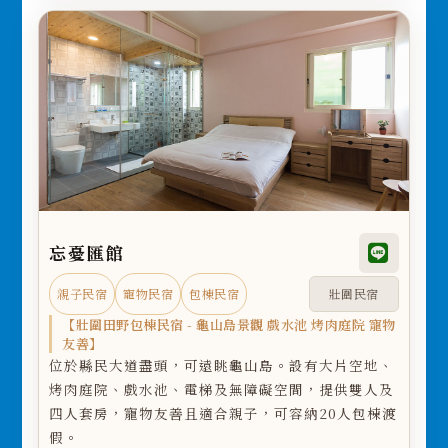
忘憂匯館
親子民宿
寵物民宿
包棟民宿
壯圍民宿
【壯圍田野包棟民宿 - 龜山島景觀 戲水池 烤肉庭院 寵物
友善】
位於縣民大道盡頭，可遠眺龜山島。設有大片空地、
烤肉庭院、戲水池、電梯及無障礙空間，提供雙人及
四人套房，寵物友善且適合親子，可容納20人包棟渡
假。