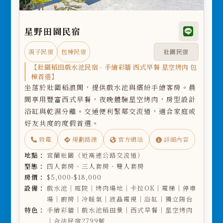
星野田園民宿
親子民宿
包棟民宿
壯圍民宿
【壯圍稻田戲水池民宿 - 手繪彩牆 西式早餐 星空烤肉 包
棟首選】
坐落於壯圍稻浪間，提供戲水池與繽紛手繪客房。晨
間享用豐富西式早餐，夜晚體驗星空烤肉，房型設計
浴缸與乾濕分離。交通便利緊鄰交流道，適合家庭或
好友共度的度假首選。
致電
規劃路線
官方網站
詳細內容
地點：
宜蘭壯圍（近高速公路交流道）
型態：
四人套房、三人套房、雙人套房
房價：
$5,000-$18,000
設備：
戲水池｜庭院｜烤肉場地｜卡拉OK｜電梯｜停車
場｜廚房｜冷暖氣｜液晶電視｜浴缸｜獨立陽台
特色：
手繪彩牆｜戲水池稻田景｜西式早餐｜星空烤肉
｜合法民宿2799號