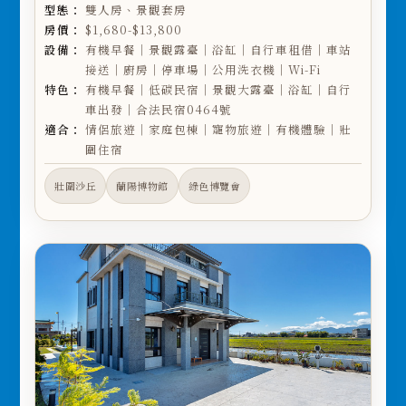
型態：
雙人房、景觀套房
房價：
$1,680-$13,800
設備：
有機早餐｜景觀露臺｜浴缸｜自行車租借｜車站
接送｜廚房｜停車場｜公用洗衣機｜Wi-Fi
特色：
有機早餐｜低碳民宿｜景觀大露臺｜浴缸｜自行
車出發｜合法民宿0464號
適合：
情侶旅遊｜家庭包棟｜寵物旅遊｜有機體驗｜壯
圍住宿
壯圍沙丘
蘭陽博物館
綠色博覽會