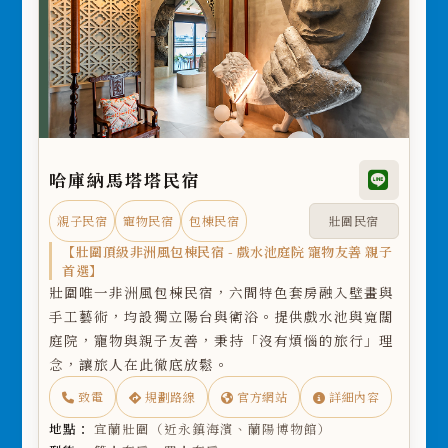
哈庫納馬塔塔民宿
親子民宿
寵物民宿
包棟民宿
壯圍民宿
【壯圍頂級非洲風包棟民宿 - 戲水池庭院 寵物友善 親子
首選】
壯圍唯一非洲風包棟民宿，六間特色套房融入壁畫與
手工藝術，均設獨立陽台與衛浴。提供戲水池與寬闊
庭院，寵物與親子友善，秉持「沒有煩惱的旅行」理
念，讓旅人在此徹底放鬆。
致電
規劃路線
官方網站
詳細內容
地點：
宜蘭壯圍（近永鎮海濱、蘭陽博物館）