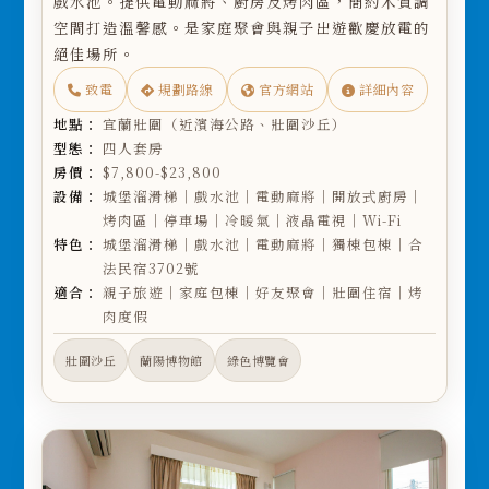
戲水池。提供電動麻將、廚房及烤肉區，簡約木質調
空間打造溫馨感。是家庭聚會與親子出遊歡慶放電的
絕佳場所。
致電
規劃路線
官方網站
詳細內容
地點：
宜蘭壯圍（近濱海公路、壯圍沙丘）
型態：
四人套房
房價：
$7,800-$23,800
設備：
城堡溜滑梯｜戲水池｜電動麻將｜開放式廚房｜
烤肉區｜停車場｜冷暖氣｜液晶電視｜Wi-Fi
特色：
城堡溜滑梯｜戲水池｜電動麻將｜獨棟包棟｜合
法民宿3702號
適合：
親子旅遊｜家庭包棟｜好友聚會｜壯圍住宿｜烤
肉度假
壯圍沙丘
蘭陽博物館
綠色博覽會