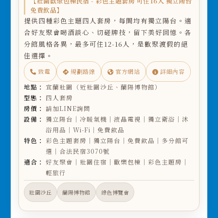
【壯圍歡聚包棟民宿 - 彩色主題套房 可住16人 獨立陽台
免費飲品】
提供四種彩色主題四人套房，每間均有獨立陽台。適
合好友聚會喝酒談心、切磋牌技，留下美好回憶。各
分館風格各異，最多可住12-16人，是歡聚渡假的絕
佳選擇。
致電
規劃路線
官方網站
詳細內容
地點：
宜蘭壯圍（近壯圍沙丘、蘭陽博物館）
型態：
四人套房
房價：
請加LINE詢問
設備：
獨立陽台｜冷暖氣機｜液晶電視｜獨立衛浴｜沐
浴用品｜Wi-Fi｜免費飲品
特色：
彩色主題套房｜獨立陽台｜免費飲品｜多分館可
選｜合法民宿3070號
適合：
好友聚會｜壯圍住宿｜歡樂包棟｜彩色主題房｜
輕旅行
壯圍沙丘
蘭陽博物館
綠色博覽會