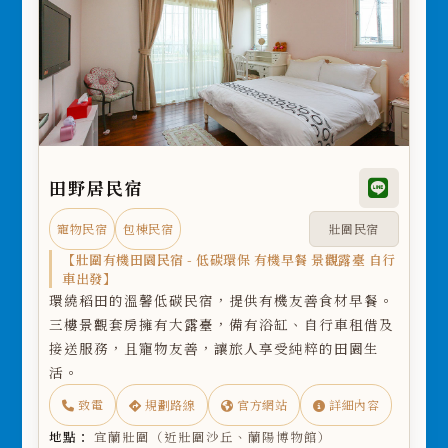
田野居民宿
寵物民宿
包棟民宿
壯圍民宿
【壯圍有機田園民宿 - 低碳環保 有機早餐 景觀露臺 自行
車出發】
環繞稻田的溫馨低碳民宿，提供有機友善食材早餐。
三樓景觀套房擁有大露臺，備有浴缸、自行車租借及
接送服務，且寵物友善，讓旅人享受純粹的田園生
活。
致電
規劃路線
官方網站
詳細內容
地點：
宜蘭壯圍（近壯圍沙丘、蘭陽博物館）