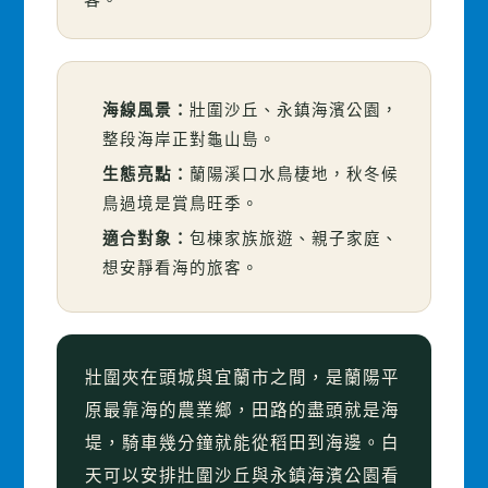
海線風景：
壯圍沙丘、永鎮海濱公園，
整段海岸正對龜山島。
生態亮點：
蘭陽溪口水鳥棲地，秋冬候
鳥過境是賞鳥旺季。
適合對象：
包棟家族旅遊、親子家庭、
想安靜看海的旅客。
壯圍夾在頭城與宜蘭市之間，是蘭陽平
原最靠海的農業鄉，田路的盡頭就是海
堤，騎車幾分鐘就能從稻田到海邊。白
天可以安排壯圍沙丘與永鎮海濱公園看