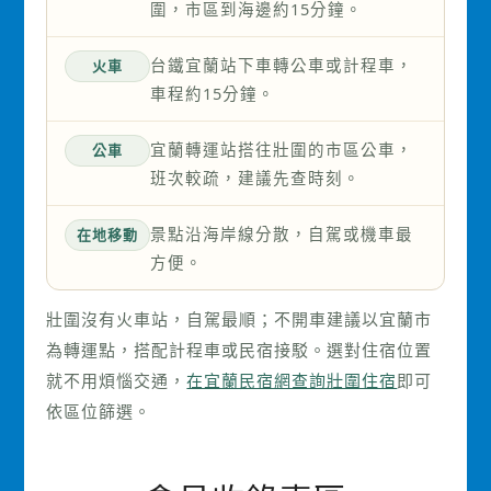
圍，市區到海邊約15分鐘。
台鐵宜蘭站下車轉公車或計程車，
火車
車程約15分鐘。
宜蘭轉運站搭往壯圍的市區公車，
公車
班次較疏，建議先查時刻。
景點沿海岸線分散，自駕或機車最
在地移動
方便。
壯圍沒有火車站，自駕最順；不開車建議以宜蘭市
為轉運點，搭配計程車或民宿接駁。選對住宿位置
就不用煩惱交通，
在宜蘭民宿網查詢壯圍住宿
即可
依區位篩選。