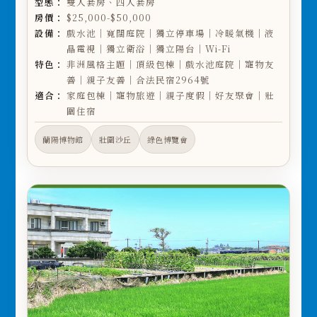
型態：
雙人套房、四人套房
房價：
$25,000-$50,000
設備：
戲水池｜寬闊庭院｜獨立停車場｜冷暖氣機｜液
晶電視｜獨立衛浴｜獨立陽台｜Wi-Fi
特色：
非洲風格主題｜頂級包棟｜戲水池庭院｜寵物友
善｜親子友善｜合法民宿2964號
適合：
家庭包棟｜寵物旅遊｜親子度假｜好友聚會｜壯
圍住宿
蘭陽博物館
壯圍沙丘
綠色博覽會