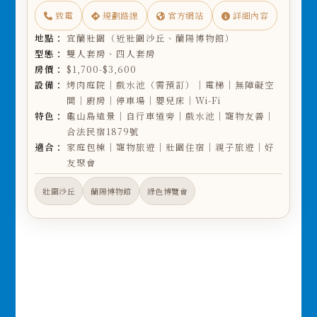
致電
規劃路線
官方網站
詳細內容
地點：
宜蘭壯圍（近壯圍沙丘、蘭陽博物館）
型態：
雙人套房、四人套房
房價：
$1,700-$3,600
設備：
烤肉庭院｜戲水池（需預訂）｜電梯｜無障礙空
間｜廚房｜停車場｜嬰兒床｜Wi-Fi
特色：
龜山島遠景｜自行車道旁｜戲水池｜寵物友善｜
合法民宿1879號
適合：
家庭包棟｜寵物旅遊｜壯圍住宿｜親子旅遊｜好
友聚會
壯圍沙丘
蘭陽博物館
綠色博覽會