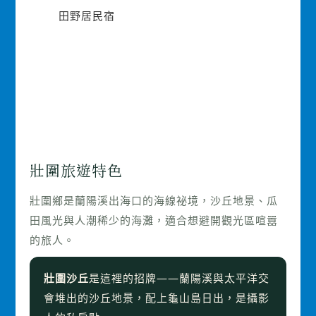
田野居民宿
壯圍旅遊特色
壯圍鄉是蘭陽溪出海口的海線祕境，沙丘地景、瓜
田風光與人潮稀少的海灘，適合想避開觀光區喧囂
的旅人。
壯圍沙丘
是這裡的招牌——蘭陽溪與太平洋交
會堆出的沙丘地景，配上龜山島日出，是攝影