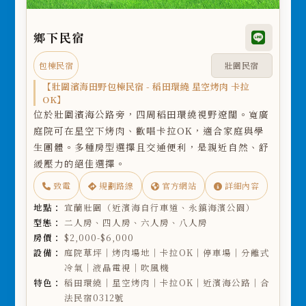
鄉下民宿
包棟民宿
壯圍民宿
【壯圍濱海田野包棟民宿 - 稻田環繞 星空烤肉 卡拉
OK】
位於壯圍濱海公路旁，四周稻田環繞視野遼闊。寬廣
庭院可在星空下烤肉、歡唱卡拉OK，適合家庭與學
生團體。多種房型選擇且交通便利，是親近自然、舒
緩壓力的絕佳選擇。
致電
規劃路線
官方網站
詳細內容
地點：
宜蘭壯圍（近濱海自行車道、永鎮海濱公園）
型態：
二人房、四人房、六人房、八人房
房價：
$2,000-$6,000
設備：
庭院草坪｜烤肉場地｜卡拉OK｜停車場｜分離式
冷氣｜液晶電視｜吹風機
特色：
稻田環繞｜星空烤肉｜卡拉OK｜近濱海公路｜合
法民宿0312號