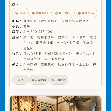
動。
致電
規劃路線
官方網站
詳細內容
地點：
宜蘭壯圍（近壯圍沙丘、永鎮海濱自行車道）
型態：
套房
房價：
$19,800-$37,000
設備：
戲水池｜旋轉溜滑梯｜獨木舟｜SUP立槳｜窯烤
Pizza｜電動自行車｜卡拉OK｜早餐｜停車場｜
嬰兒床
特色：
獨木舟SUP｜旋轉溜滑梯戲水池｜窯烤Pizza｜
電動自行車｜親子頂級設施
適合：
親子旅遊｜家庭包棟｜壯圍住宿｜水上活動｜特
色體驗
壯圍沙丘
蘭陽博物館
綠色博覽會