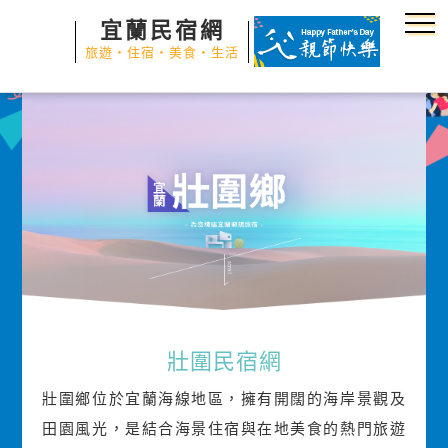
宜蘭民宿網
旅遊‧住宿‧美食‧生活
壯圍民宿網
壯圍鄉位於宜蘭海線地區，擁有開闊的海岸景觀及
田園風光，是結合海景住宿與在地美食的熱門旅遊