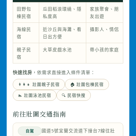
田野包
瓜田稻浪環繞、隱
家族聚會、朋
棟民宿
私度高
友出遊
海線民
近沙丘與海灘、看
攝影人、情侶
宿
日出方便
親子民
大草皮戲水池
帶小孩的家庭
宿
快速找房
，依需求直接進入條件清單：
👨‍👩‍👧 壯圍親子民宿
🏠 壯圍包棟民宿
🏊 壯圍泳池民宿
🔍 民宿快搜
前往壯圍交通指南
國道5號宜蘭交流道下接台7線往壯
自駕