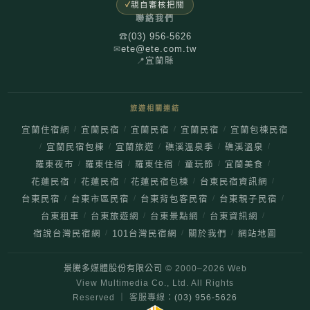
親自審核把關
聯絡我們
(03) 956-5626
☎
ete@ete.com.tw
✉
📍
宜蘭縣
旅遊相關連結
/
/
/
/
宜蘭住宿網
宜蘭民宿
宜蘭民宿
宜蘭民宿
宜蘭包棟民宿
/
/
/
/
/
宜蘭民宿包棟
宜蘭旅遊
礁溪溫泉季
礁溪溫泉
/
/
/
/
/
羅東夜市
羅東住宿
羅東住宿
童玩節
宜蘭美食
/
/
/
/
花蓮民宿
花蓮民宿
花蓮民宿包棟
台東民宿資訊網
/
/
/
/
台東民宿
台東市區民宿
台東背包客民宿
台東親子民宿
/
/
/
/
台東租車
台東旅遊網
台東景點網
台東資訊網
/
/
/
宿說台灣民宿網
101台灣民宿網
關於我們
網站地圖
景騰多媒體股份有限公司
© 2000–
2026
Web
View Multimedia Co., Ltd. All Rights
Reserved ｜ 客服專線：
(03) 956-5626