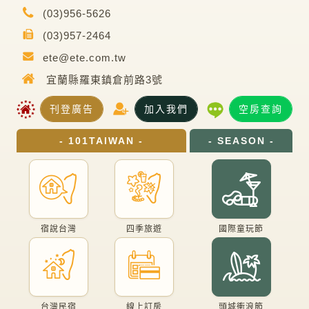
(03)956-5626
(03)957-2464
ete@ete.com.tw
宜蘭縣羅東鎮倉前路3號
刊登廣告
加入我們
空房查詢
- 101TAIWAN -
- SEASON -
宿說台灣
四季旅遊
國際童玩節
台灣民宿
線上訂房
頭城衝浪節